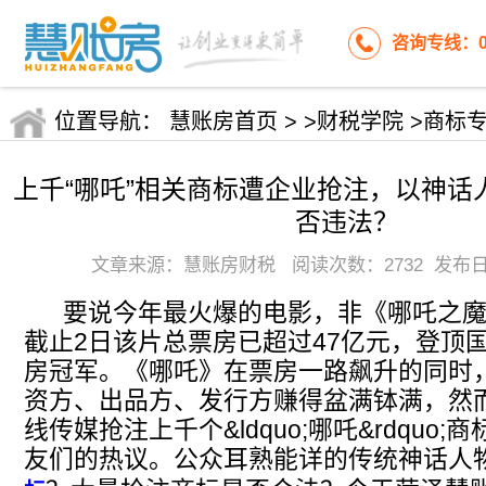
咨询专线：053
位置导航：
慧账房首页
>
>财税学院
>商标
上千“哪吒”相关商标遭企业抢注，以神话
否违法？
文章来源：慧账房财税 阅读次数：2732 发布日期:2
要说今年最火爆的电影，非《哪吒之魔
截止2日该片总票房已超过47亿元，登顶
房冠军。《哪吒》在票房一路飙升的同时
资方、出品方、发行方赚得盆满钵满，然
线传媒抢注上千个&ldquo;哪吒&rdquo
友们的热议。公众耳熟能详的传统神话人