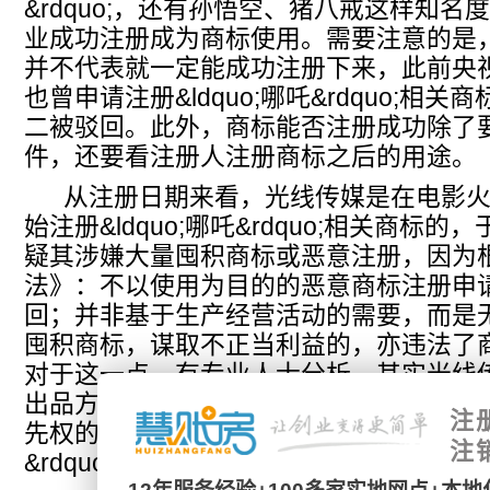
&rdquo;，还有孙悟空、猪八戒这样知名
业成功注册成为商标使用。需要注意的是
并不代表就一定能成功注册下来，此前央
也曾申请注册&ldquo;哪吒&rdquo;相
二被驳回。此外，商标能否注册成功除了
件，还要看注册人注册商标之后的用途。
从注册日期来看，光线传媒是在电影火
始注册&ldquo;哪吒&rdquo;相关商标
疑其涉嫌大量囤积商标或恶意注册，因为
法》：不以使用为目的的恶意商标注册申
回；并非基于生产经营活动的需要，而是
囤积商标，谋取不正当利益的，亦违法了
对于这一点，有专业人士分析，其实光线
出品方，在注册&ldquo;哪吒&rdquo;
注
先权的，其批量注册商标可以视为一种&ldq
注
&rdquo;，防止被他人蹭热度损害自身利