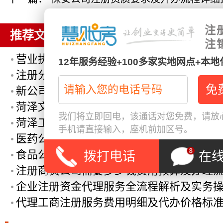
注
推荐文章
注
营业执照代办服务流程详解及注意事项全
12年服务经验+100多家实地网点+本
注册分公司需要什么材料?_注册分公司所
新公司注册代理哪家好一点(新公司注册代
菏泽文化传媒公司注册：全流程指南和所
我们将立即回电，该通话对您免费，请放心
菏泽工商代理代办全方位服务助力企业注
手机请直接输入，座机前加区号。
医药公司注册流程及所需材料清单详细指
食品公司注册必备条件详解及申请流程注
拨打电话
在
注册商贸公司需要多少钱费用预算及办理
企业注册资金代理服务全流程解析及实务
代理工商注册服务费用明细及代办价格标