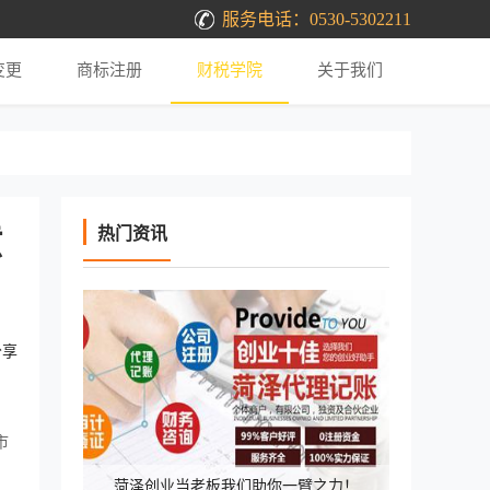
服务电话：0530-5302211
变更
商标注册
财税学院
关于我们
意
热门资讯
分享
市
菏泽创业当老板我们助你一臂之力！