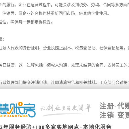
任的履行。企业在运营过程中，可能会涉及到税务、劳动、合同等多方面
。注销后，原企业的名称也将重新回归市场，供其他企业使用。
理性，确保每一步都走得稳妥。
骤：
企业法人代表的身份证明、营业执照正副本、税务登记证、社保登记证等。
债务已结清。这一过程包括与债权人沟通、处理未结算的合同、支付员工的
商行政管理部门提交注销申请，连同清算报告和相关材料。工商部门会对提
税务机关进行税务注销。这一步骤同样需要提交相关材料，确保企业在税务
注册-代
注销-变
保员工的社保权益得到妥善处理。
以避免不必要的麻烦。
12年服务经验+100多家实地网点+本地化服务