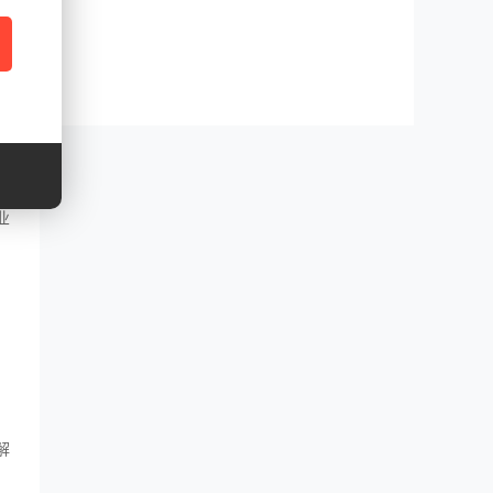
的
准
业
。
解