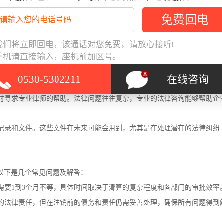
别关注：
清算和税务注销环节。企业主应提前做好时间规划，避免因时间紧迫而导致
我们将立即回电，该通话对您免费，请放心接听!
手机请直接输入，座机前加区号。
机关等多方的沟通至关重要。企业主应主动与各方协调，确保信息的透明和
0530-5302211
在线咨询
及时寻求专业律师的帮助。法律问题往往复杂，专业的法律咨询能够帮助企
销记录和文件。这些文件在未来可能会用到，尤其是在处理潜在的法律纠纷
以下是几个常见问题及解答：
常需要1到3个月不等，具体时间取决于清算的复杂程度和各部门的审批效率
新的法律责任，但在注销前的债务和责任仍需妥善处理，确保所有问题得到