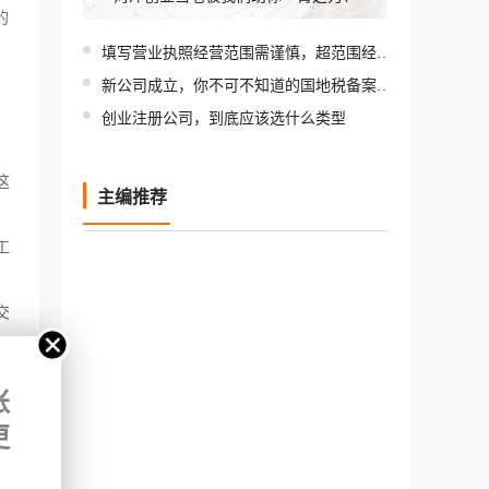
注意！2019年起微商和代购都必须办理营业执照
的
填写营业执照经营范围需谨慎，超范围经营将受处罚
新公司成立，你不可不知道的国地税备案流程
创业注册公司，到底应该选什么类型
注意 : 公司不注销或注销不当，税务黑名单，全国终身追缴
注册公司时，选择一般纳税人或小规模纳税人？
这
主编推荐
注意！2019年起微商和代购都必须办理营业执照
填写营业执照经营范围需谨慎，超范围经营将受处罚
工
交
方
账
更